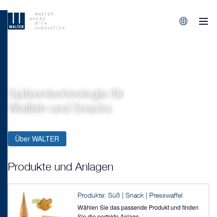
M
Sprachen/L
Spitzentechnologie für
Waffeln und Snacks
Über WALTER
Produkte und Anlagen
Produkte: Süß | Snack | Presswaffel
Wählen Sie das passende Produkt und finden
Sie die perfekte Anlage.