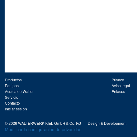
Productos
Privacy
Equipos
Aviso legal
Acerca de Walter
Enlaces
Servicio
Contacto
Iniciar sesión
© 2026 WALTERWERK KIEL GmbH & Co. KG
Design & Development
Modificar la configuración de privacidad